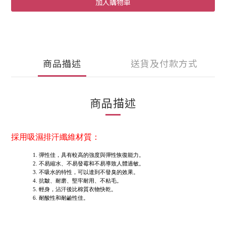
加入購物車
商品描述
送貨及付款方式
商品描述
採用吸濕排汗纖維材質：
彈性佳，具有較高的強度與彈性恢復能力。
不易縮水、不易發霉和不易導致人體過敏。
不吸水的特性，可以達到不發臭的效果。
抗皺、耐磨、堅牢耐用、不粘毛。
輕身，沾汗後比棉質衣物快乾。
耐酸性和耐鹼性佳。