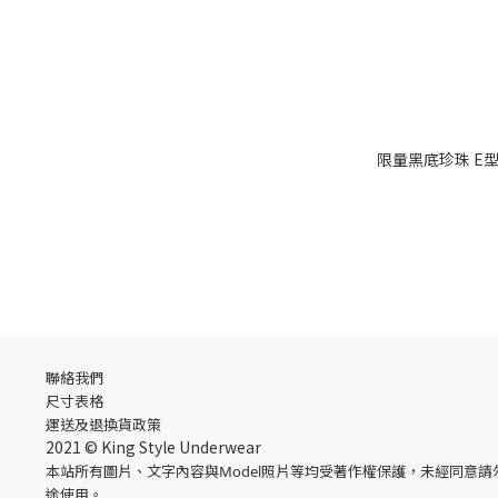
限量黑底珍珠 E型寛
聯絡我們
尺寸表格
運送
及
退換貨政策
2021 © King Style Underwear
本站所有圖片、文字內容與Model照片等均受著作權保護，未經同意
途使用。