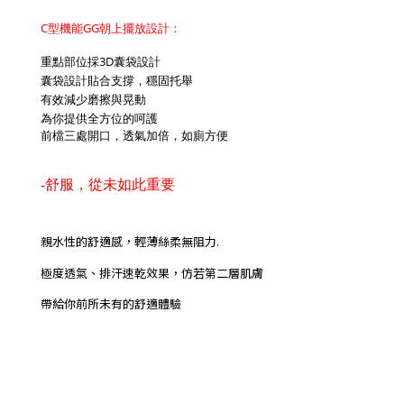
C型機能GG朝上擺放設計：
重點部位採3D囊袋設計
囊袋設計貼合支撐，穩固托舉
有效減少磨擦與晃動
為你提供全方位的呵護
前檔三處開口，透氣加倍，如廁方便
-舒服，從未如此重要
親水性的舒適感，輕薄絲柔無阻力.
極度透氣、排汗速乾效果，仿若第二層肌膚
帶給你前所未有的舒適體驗