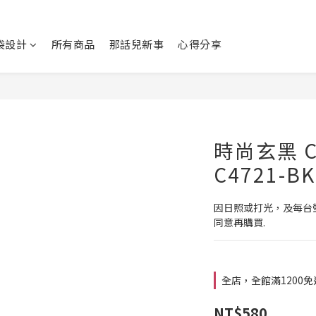
袋設計
所有商品
那話兒新事
心得分享
時尚玄黑 C
C4721-
因日照或打光，及每台
同意再購買.
全店，全館滿1200
NT$580