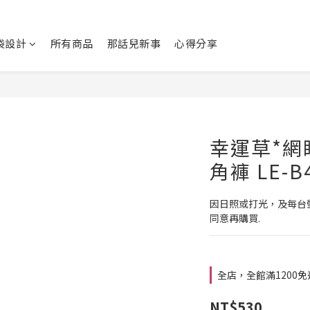
袋設計
所有商品
那話兒新事
心得分享
幸運草*網
角褲 LE-B
因日照或打光，及每台
同意再購買.
全店，全館滿1200
NT$530