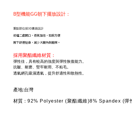
B型機能GG朝下
擺
放設計：
重點部位採3D囊袋設計
前檔二處開口，透氣加倍，如廁方便
胯下舒適貼身，減少大腿內側磨擦。
採用聚酯纖維材質：
彈性佳，具有較高的強度與彈性恢復能力。
抗皺、耐磨、堅牢耐用、不粘毛。
透氣網孔吸濕透氣，提升舒適性和散熱性。
產
地:台灣
材質：
92% Polyester (聚酯纖維)
8% Spandex (