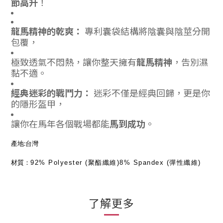
節高升
！
龍馬精神的乾爽：
專利囊袋結構將陰囊與陰莖分開
包覆，
極致透氣不悶熱，讓你整天擁有
龍馬精神
，告別濕
黏不適。
經典迷彩的戰鬥力：
迷彩不僅是經典回歸，
更是你
的隱形盔甲，
讓你在馬年各個戰場都能
馬到成功
。
產
地:台灣
材質：
92% Polyester (聚酯纖維)
8% Spandex (彈性纖維)
了解更多