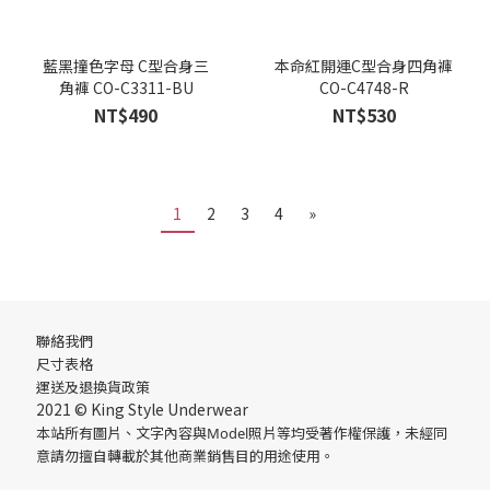
藍黑撞色字母 C型合身三
本命紅開運C型合身四角褲
角褲 CO-C3311-BU
CO-C4748-R
NT$490
NT$530
1
2
3
4
»
聯絡我們
尺寸表格
運送
及
退換貨政策
2021 © King Style Underwear
本站所有圖片、文字內容與Model照片等均受著作權保護，未經同
意請勿擅自轉載於其他商業銷售目的用途使用。